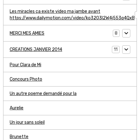
Les miracles ça existe video ma jambe avant
1
https://www.dailymotion.com/video/ko3203l2W4j553q4QxB
8
MERCI MES AMIES
11
CREATIONS JANVIER 2014
Pour Clara de Mi
Concours Photo
Un autre poeme demandé pour la
Aurelie
Un jour sans soleil
Brunette