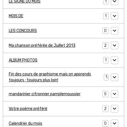
1
LE SIGNE DU MOIS
1
MOIS DE
0
LES CONCOURS
2
Ma chanson préférée de Juillet 2013
1
ALBUM PHOTOS
Fin des cours de graphisme mais on apprends
1
toujours ; toujours plus loin!
5
mandarinier citronnier pamplemoussier
2
Votre poème préféré
0
Calendrier du mois