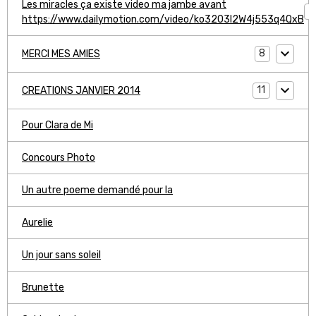
Les miracles ça existe video ma jambe avant
1
https://www.dailymotion.com/video/ko3203l2W4j553q4QxB
8
MERCI MES AMIES
11
CREATIONS JANVIER 2014
Pour Clara de Mi
Concours Photo
Un autre poeme demandé pour la
Aurelie
Un jour sans soleil
Brunette