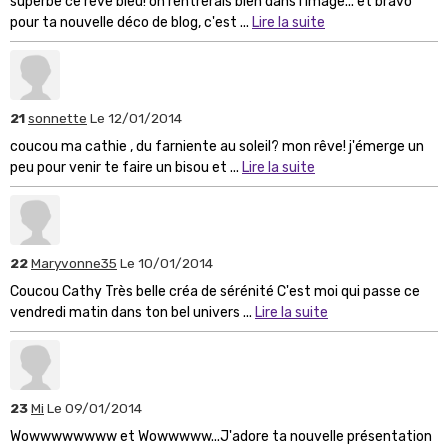
superbe ce rêve bleu! on rentrerais bien dans l'image... et bravo
pour ta nouvelle déco de blog, c'est ...
Lire la suite
21
sonnette
Le 12/01/2014
coucou ma cathie , du farniente au soleil? mon rêve! j'émerge un
peu pour venir te faire un bisou et ...
Lire la suite
22
Maryvonne35
Le 10/01/2014
Coucou Cathy Très belle créa de sérénité C'est moi qui passe ce
vendredi matin dans ton bel univers ...
Lire la suite
23
Mi
Le 09/01/2014
Wowwwwwwww et Wowwwww...J'adore ta nouvelle présentation