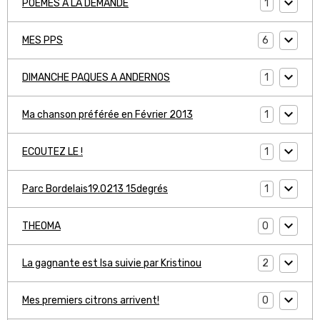
1
POEMES A LA DEMANDE
6
MES PPS
1
DIMANCHE PAQUES A ANDERNOS
1
Ma chanson préférée en Février 2013
1
ECOUTEZ LE !
1
Parc Bordelais19.0213 15degrés
0
THEOMA
2
La gagnante est Isa suivie par Kristinou
0
Mes premiers citrons arrivent!