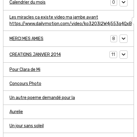
0
Calendrier du mois
Les miracles ça existe video ma jambe avant
1
https://www.dailymotion.com/video/ko3203l2W4j553q4QxB
8
MERCI MES AMIES
11
CREATIONS JANVIER 2014
Pour Clara de Mi
Concours Photo
Un autre poeme demandé pour la
Aurelie
Un jour sans soleil