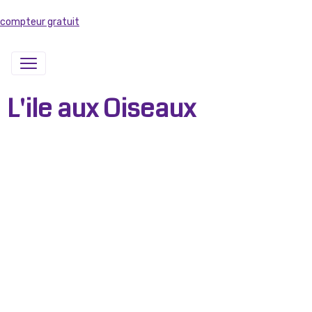
compteur gratuit
L'ile aux Oiseaux
Pointe du Cap Ferret,
Ton débarcadère,
Toujours je te verrais,
D'ici je sens ton air.
L'ile aux oiseaux,
Maisons sur pilotis,
Comme il est beau
Mon coin de paradis.
Le ciel bleu outremer,