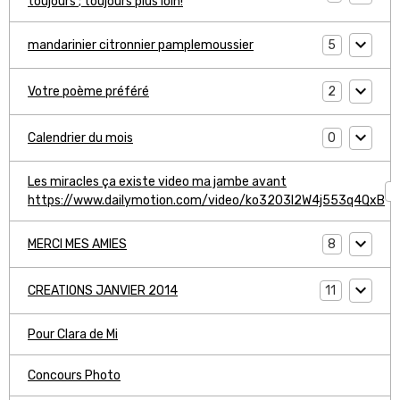
toujours ; toujours plus loin!
5
mandarinier citronnier pamplemoussier
2
Votre poème préféré
0
Calendrier du mois
Les miracles ça existe video ma jambe avant
1
https://www.dailymotion.com/video/ko3203l2W4j553q4QxB
8
MERCI MES AMIES
11
CREATIONS JANVIER 2014
Pour Clara de Mi
Concours Photo