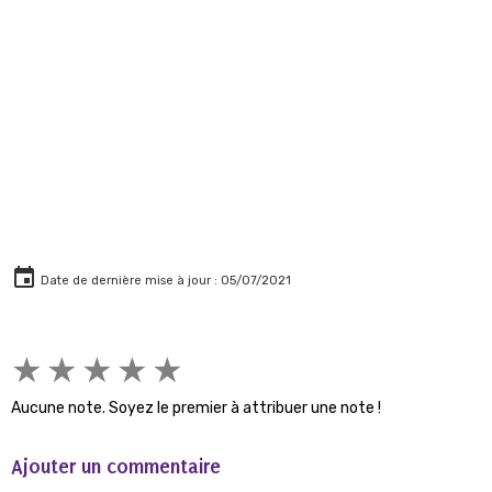
La dune du Pyla,
Si blanche face à la mer,
Du bonheur elle nous donnera
Salon de thé du Petit Piquey
Au milieu des pins
Comme il y fait bon l'été
Y savourer une glace du coin
Date de dernière mise à jour : 05/07/2021
★
★
★
★
★
Aucune note. Soyez le premier à attribuer une note !
Ajouter un commentaire