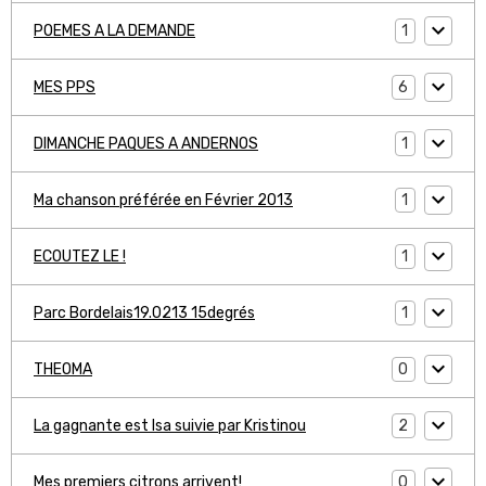
1
POEMES A LA DEMANDE
6
MES PPS
1
DIMANCHE PAQUES A ANDERNOS
1
Ma chanson préférée en Février 2013
1
ECOUTEZ LE !
1
Parc Bordelais19.0213 15degrés
0
THEOMA
2
La gagnante est Isa suivie par Kristinou
0
Mes premiers citrons arrivent!