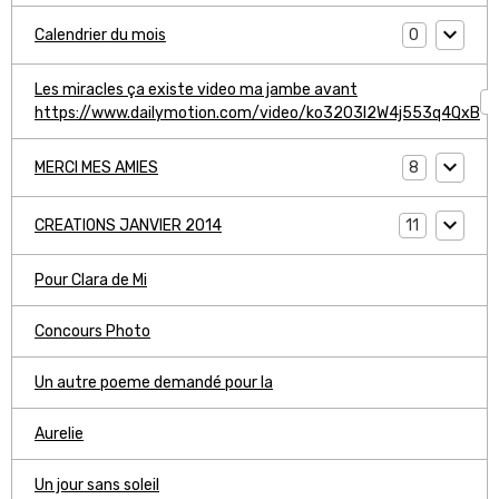
0
Calendrier du mois
Les miracles ça existe video ma jambe avant
1
https://www.dailymotion.com/video/ko3203l2W4j553q4QxB
8
MERCI MES AMIES
11
CREATIONS JANVIER 2014
Pour Clara de Mi
Concours Photo
Un autre poeme demandé pour la
Aurelie
Un jour sans soleil