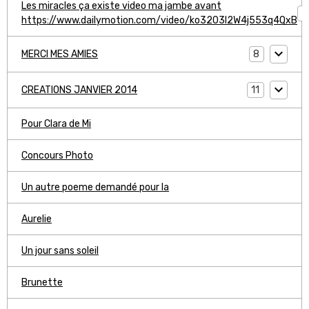
Les miracles ça existe video ma jambe avant
1
https://www.dailymotion.com/video/ko3203l2W4j553q4QxB
8
MERCI MES AMIES
11
CREATIONS JANVIER 2014
Pour Clara de Mi
Concours Photo
Un autre poeme demandé pour la
Aurelie
Un jour sans soleil
Brunette