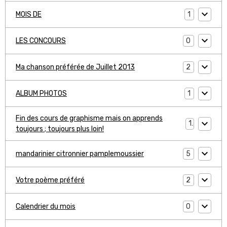
1
MOIS DE
0
LES CONCOURS
2
Ma chanson préférée de Juillet 2013
1
ALBUM PHOTOS
Fin des cours de graphisme mais on apprends
1
toujours ; toujours plus loin!
5
mandarinier citronnier pamplemoussier
2
Votre poème préféré
0
Calendrier du mois