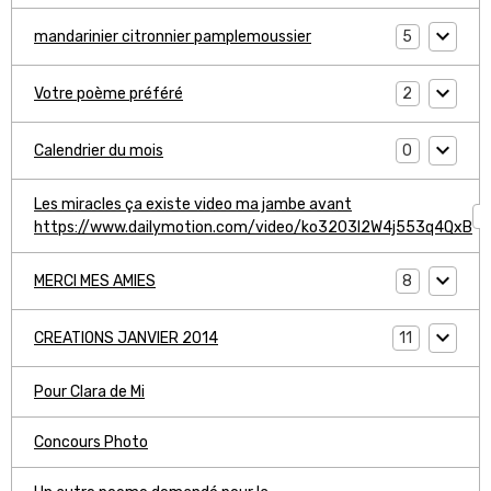
5
mandarinier citronnier pamplemoussier
2
Votre poème préféré
0
Calendrier du mois
Les miracles ça existe video ma jambe avant
1
https://www.dailymotion.com/video/ko3203l2W4j553q4QxB
8
MERCI MES AMIES
11
CREATIONS JANVIER 2014
Pour Clara de Mi
Concours Photo