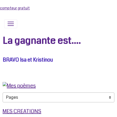
compteur gratuit
La gagnante est....
BRAVO Isa et Kristinou
MES CREATIONS