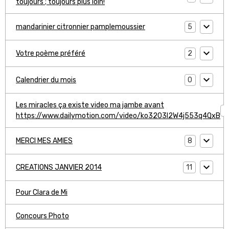
toujours ; toujours plus loin!
5
mandarinier citronnier pamplemoussier
2
Votre poème préféré
0
Calendrier du mois
Les miracles ça existe video ma jambe avant
1
https://www.dailymotion.com/video/ko3203l2W4j553q4QxB
8
MERCI MES AMIES
11
CREATIONS JANVIER 2014
Pour Clara de Mi
Concours Photo