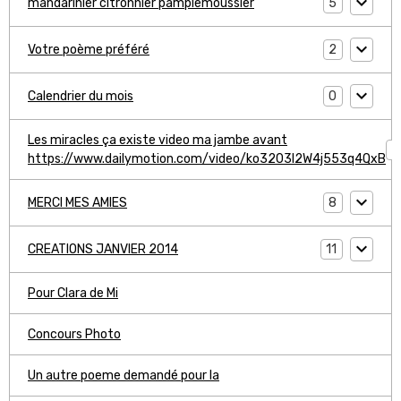
5
mandarinier citronnier pamplemoussier
2
Votre poème préféré
0
Calendrier du mois
Les miracles ça existe video ma jambe avant
1
https://www.dailymotion.com/video/ko3203l2W4j553q4QxB
8
MERCI MES AMIES
11
CREATIONS JANVIER 2014
Pour Clara de Mi
Concours Photo
Un autre poeme demandé pour la