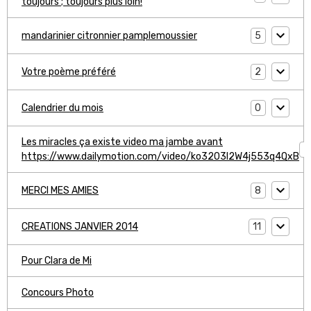
toujours ; toujours plus loin!
5
mandarinier citronnier pamplemoussier
2
Votre poème préféré
0
Calendrier du mois
Les miracles ça existe video ma jambe avant
1
https://www.dailymotion.com/video/ko3203l2W4j553q4QxB
8
MERCI MES AMIES
11
CREATIONS JANVIER 2014
Pour Clara de Mi
Concours Photo