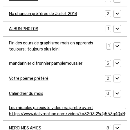
2
Ma chanson préférée de Juillet 2013
1
ALBUM PHOTOS
Fin des cours de graphisme mais on apprends
1
toujours ; toujours plus loin!
5
mandarinier citronnier pamplemoussier
2
Votre poème préféré
0
Calendrier du mois
Les miracles ça existe video ma jambe avant
1
https://www.dailymotion.com/video/ko3203l2W4j553q4QxB
8
MERCI MES AMIES