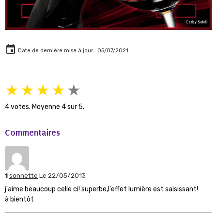
Date de dernière mise à jour : 05/07/2021
★
★
★
★
★
4
votes. Moyenne
4
sur 5.
Commentaires
1
sonnette
Le 22/05/2013
j'aime beaucoup celle ci! superbe,l'effet lumière est saisissant!
à bientôt