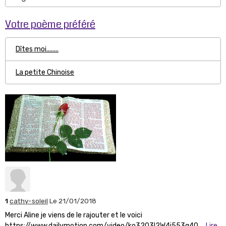
Votre poème préféré
Dîtes moi........
La petite Chinoise
1
cathy-soleil
Le 21/01/2018
Merci Aline je viens de le rajouter et le voici
https://www.dailymotion.com/video/ko3203l2W4j553q4Q ...
Lire