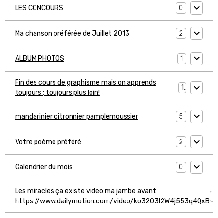
0
LES CONCOURS
2
Ma chanson préférée de Juillet 2013
1
ALBUM PHOTOS
Fin des cours de graphisme mais on apprends
1
toujours ; toujours plus loin!
5
mandarinier citronnier pamplemoussier
2
Votre poème préféré
0
Calendrier du mois
Les miracles ça existe video ma jambe avant
1
https://www.dailymotion.com/video/ko3203l2W4j553q4QxB