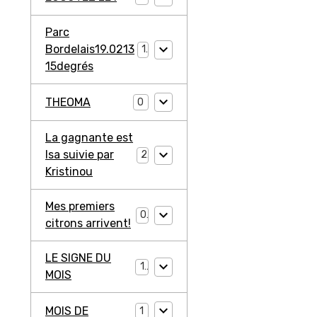
Parc
Bordelais19.0213
1
15degrés
THEOMA
0
La gagnante est
Isa suivie par
2
Kristinou
Mes premiers
0
citrons arrivent!
LE SIGNE DU
1
MOIS
MOIS DE
1