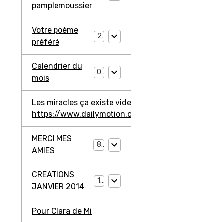
pamplemoussier
Votre poème
2
préféré
Calendrier du
0
mois
Les miracles ça existe video ma jambe avant
https://www.dailymotion.com/video/ko3203l2W4
MERCI MES
8
AMIES
CREATIONS
11
JANVIER 2014
Pour Clara de Mi