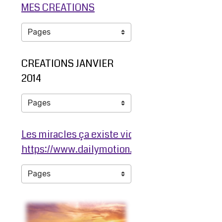
MES CREATIONS
CREATIONS JANVIER
2014
Les miracles ça existe video ma jambe avant
https://www.dailymotion.com/video/ko3203