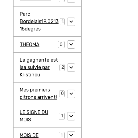
Parc
Bordelais19.0213
1
15degrés
THEOMA
0
La gagnante est
Isa suivie par
2
Kristinou
Mes premiers
0
citrons arrivent!
LE SIGNE DU
1
MOIS
MOIS DE
1