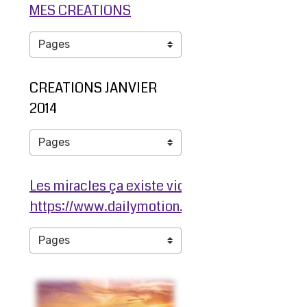
MES CREATIONS
CREATIONS JANVIER
2014
Les miracles ça existe video ma jambe avant
https://www.dailymotion.com/video/ko3203