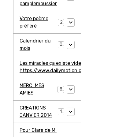
pamplemoussier
Votre poème
2
préféré
Calendrier du
0
mois
Les miracles ça existe video ma jambe avant
https://www.dailymotion.com/video/ko3203l2W4
MERCI MES
8
AMIES
CREATIONS
11
JANVIER 2014
Pour Clara de Mi