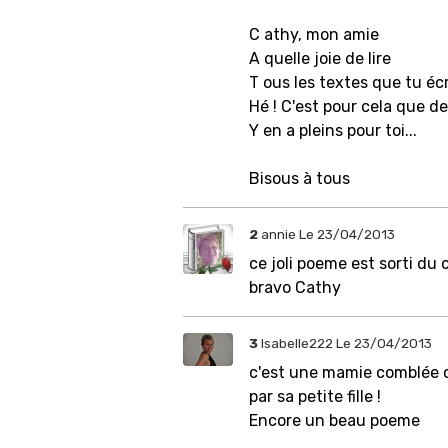
C athy, mon amie
A quelle joie de lire
T ous les textes que tu éc
Hé ! C'est pour cela que d
Y en a pleins pour toi...
Bisous à tous
2
annie
Le 23/04/2013
ce joli poeme est sorti du
bravo Cathy
3
Isabelle222
Le 23/04/2013
c'est une mamie comblée qu
par sa petite fille !
Encore un beau poeme