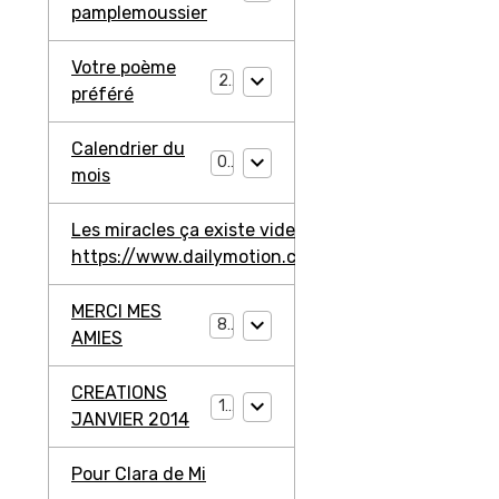
pamplemoussier
Votre poème
2
préféré
Calendrier du
0
mois
Les miracles ça existe video ma jambe avant
https://www.dailymotion.com/video/ko3203l2W4
MERCI MES
8
AMIES
CREATIONS
11
JANVIER 2014
Pour Clara de Mi