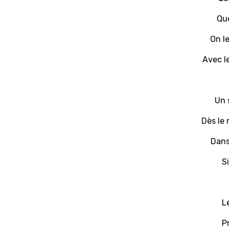
Que
On l
Avec l
Un 
Dès le
Dans 
S
L
P