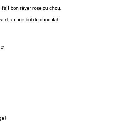
l fait bon rêver rose ou chou,
ant un bon bol de chocolat.
021
e !