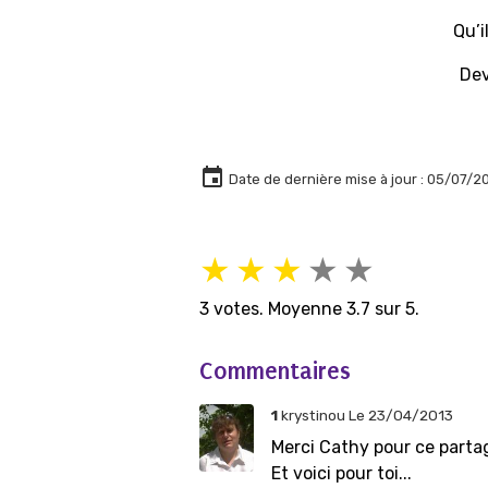
Qu’i
Dev
Date de dernière mise à jour : 05/07/2
★
★
★
★
★
3
votes. Moyenne
3.7
sur 5.
Commentaires
1
krystinou
Le 23/04/2013
Merci Cathy pour ce partag
Et voici pour toi...