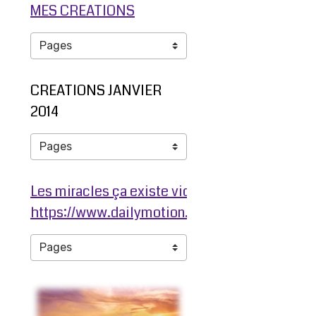
MES CREATIONS
CREATIONS JANVIER
2014
Les miracles ça existe video ma jambe avant
https://www.dailymotion.com/video/ko3203