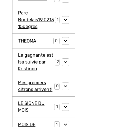
Parc
Bordelais19.0213
1
15degrés
THEOMA
0
La gagnante est
Isa suivie par
2
Kristinou
Mes premiers
0
citrons arrivent!
LE SIGNE DU
1
MOIS
MOIS DE
1