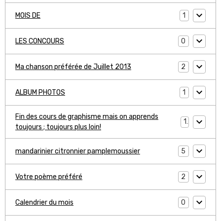
1
MOIS DE
0
LES CONCOURS
2
Ma chanson préférée de Juillet 2013
1
ALBUM PHOTOS
Fin des cours de graphisme mais on apprends
1
toujours ; toujours plus loin!
5
mandarinier citronnier pamplemoussier
2
Votre poème préféré
0
Calendrier du mois