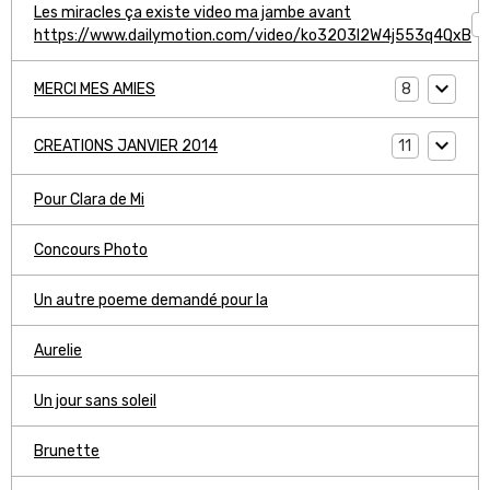
Les miracles ça existe video ma jambe avant
1
https://www.dailymotion.com/video/ko3203l2W4j553q4QxB
8
MERCI MES AMIES
11
CREATIONS JANVIER 2014
Pour Clara de Mi
Concours Photo
Un autre poeme demandé pour la
Aurelie
Un jour sans soleil
Brunette