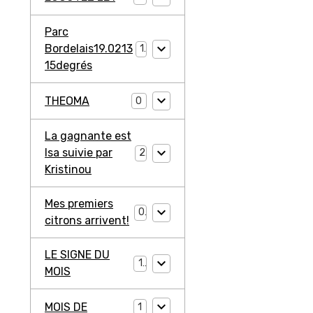
Parc
Bordelais19.0213
1
15degrés
THEOMA
0
La gagnante est
Isa suivie par
2
Kristinou
Mes premiers
0
citrons arrivent!
LE SIGNE DU
1
MOIS
MOIS DE
1