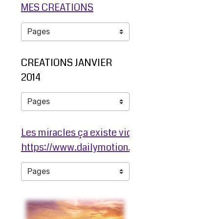
MES CREATIONS
CREATIONS JANVIER
2014
Les miracles ça existe video ma jambe avant
https://www.dailymotion.com/video/ko3203