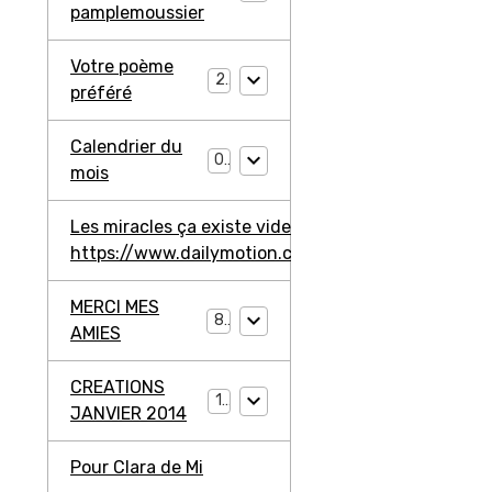
pamplemoussier
Votre poème
2
préféré
Calendrier du
0
mois
Les miracles ça existe video ma jambe avant
https://www.dailymotion.com/video/ko3203l2W4
MERCI MES
8
AMIES
CREATIONS
11
JANVIER 2014
Pour Clara de Mi