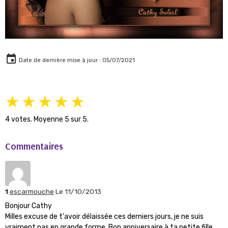
Date de dernière mise à jour : 05/07/2021
★
★
★
★
★
4
votes. Moyenne
5
sur 5.
Commentaires
1
escarmouche
Le 11/10/2013
Bonjour Cathy
Milles excuse de t'avoir délaissée ces derniers jours, je ne suis
vraiment pas en grande forme, Bon anniversaire à ta petite fille.