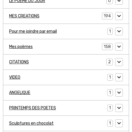
0
LE POEME DU JOUR
194
MES CREATIONS
1
Pour me joindre par email
158
Mes poèmes
2
CITATIONS
1
VIDEO
1
ANGELIQUE
1
PRINTEMPS DES POETES
1
Sculptures en chocolat