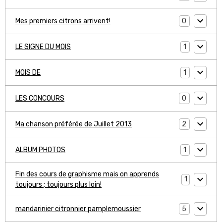
0
Mes premiers citrons arrivent!
1
LE SIGNE DU MOIS
1
MOIS DE
0
LES CONCOURS
2
Ma chanson préférée de Juillet 2013
1
ALBUM PHOTOS
Fin des cours de graphisme mais on apprends
1
toujours ; toujours plus loin!
5
mandarinier citronnier pamplemoussier