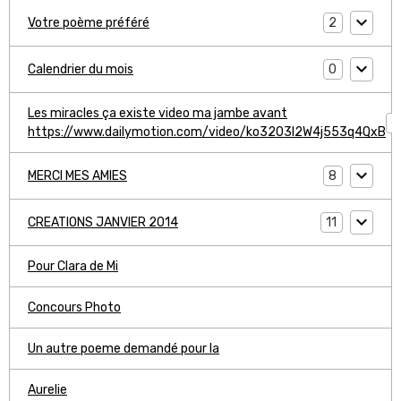
2
Votre poème préféré
0
Calendrier du mois
Les miracles ça existe video ma jambe avant
1
https://www.dailymotion.com/video/ko3203l2W4j553q4QxB
8
MERCI MES AMIES
11
CREATIONS JANVIER 2014
Pour Clara de Mi
Concours Photo
Un autre poeme demandé pour la
Aurelie