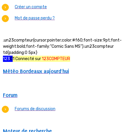
Créer un compte
Mot de passe perdu ?
.un23compteur{cursor:pointer;color:#f60;font-size:9pt;font-
weight:bold;font-family:"Comic Sans MS"}.un23compteur
td{padding:0 5px}
123
C
1 Connecté sur
123COMPTEUR
Météo Bordeaux aujourd'hui
Forum
Forums de discussion
Moteur de recherche