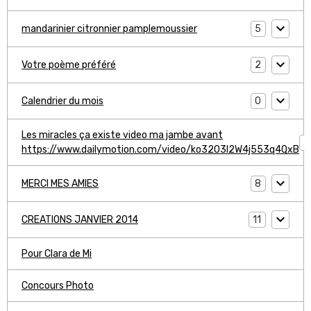
5
mandarinier citronnier pamplemoussier
2
Votre poème préféré
0
Calendrier du mois
Les miracles ça existe video ma jambe avant
1
https://www.dailymotion.com/video/ko3203l2W4j553q4QxB
8
MERCI MES AMIES
11
CREATIONS JANVIER 2014
Pour Clara de Mi
Concours Photo