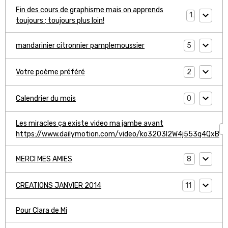
Fin des cours de graphisme mais on apprends
1
toujours ; toujours plus loin!
5
mandarinier citronnier pamplemoussier
2
Votre poème préféré
0
Calendrier du mois
Les miracles ça existe video ma jambe avant
1
https://www.dailymotion.com/video/ko3203l2W4j553q4QxB
8
MERCI MES AMIES
11
CREATIONS JANVIER 2014
Pour Clara de Mi