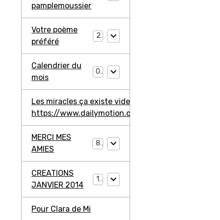
pamplemoussier
Votre poème
2
préféré
Calendrier du
0
mois
Les miracles ça existe video ma jambe avant
https://www.dailymotion.com/video/ko3203l2W4
MERCI MES
8
AMIES
CREATIONS
11
JANVIER 2014
Pour Clara de Mi