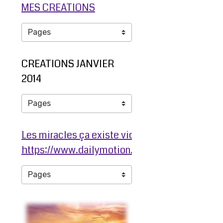
MES CREATIONS
CREATIONS JANVIER
2014
Les miracles ça existe video ma jambe avant
https://www.dailymotion.com/video/ko3203