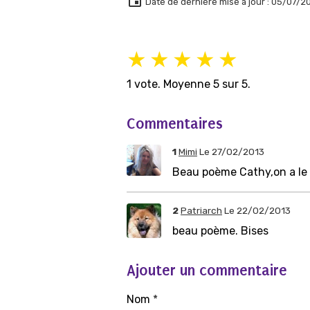
Date de dernière mise à jour : 05/07/2
★
★
★
★
★
1
vote. Moyenne
5
sur 5.
Commentaires
1
Mimi
Le 27/02/2013
Beau poème Cathy,on a le 
2
Patriarch
Le 22/02/2013
beau poème. Bises
Ajouter un commentaire
Nom