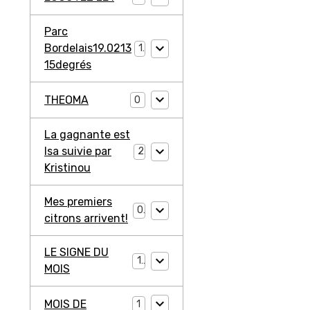
Parc
Bordelais19.0213
1
15degrés
THEOMA
0
La gagnante est
Isa suivie par
2
Kristinou
Mes premiers
0
citrons arrivent!
LE SIGNE DU
1
MOIS
MOIS DE
1