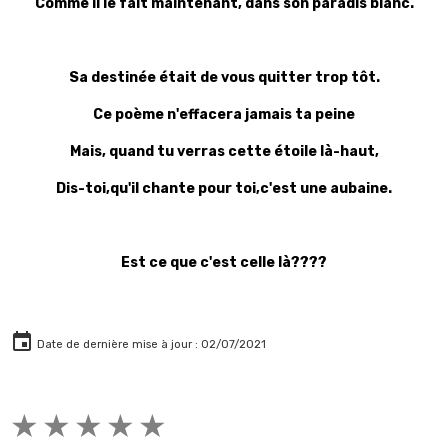
Comme il le fait maintenant, dans son paradis blanc.
Sa destinée était de vous quitter trop tôt.
Ce poème n'effacera jamais ta peine
Mais, quand tu verras cette étoile là-haut,
Dis-toi,qu'il chante pour toi,c'est une aubaine.
Est ce que c'est celle là????
Date de dernière mise à jour : 02/07/2021
★
★
★
★
★