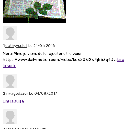
1
cathy-soleil
Le 21/01/2018
Merci Aline je viens de le rajouter et le voici
https://www.dailymotion.com/video/ko3203l2W4j553q4Q ...
Lire
la suite
2
rivagedazur
Le 04/08/2017
Lire la suite
3
Dedieu
Le 10/04/2016