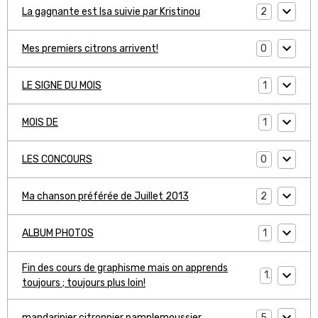
2
La gagnante est Isa suivie par Kristinou
0
Mes premiers citrons arrivent!
1
LE SIGNE DU MOIS
1
MOIS DE
0
LES CONCOURS
2
Ma chanson préférée de Juillet 2013
1
ALBUM PHOTOS
Fin des cours de graphisme mais on apprends
1
toujours ; toujours plus loin!
5
mandarinier citronnier pamplemoussier