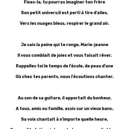
Fixes-la, tu pourras imaginer ton frère
Son petit univers;il est perti à tire d'ailes,
Vers les nuages bleus, respirer le grand air.
Je sais la peine qui te ronge, Marie-jeanne
Il vous comblait de joies et vous faisait rêver.
Rappelles toi le temps de l'école, de peau d'ane
Où chez tes parents, nous l'écoutions chanter.
Au son de sa guitare, il apportait du bonheur,
A tous, amis ou famille, assis sur un vieux banc.
Sa voix chantait à n'importe quelle heure,