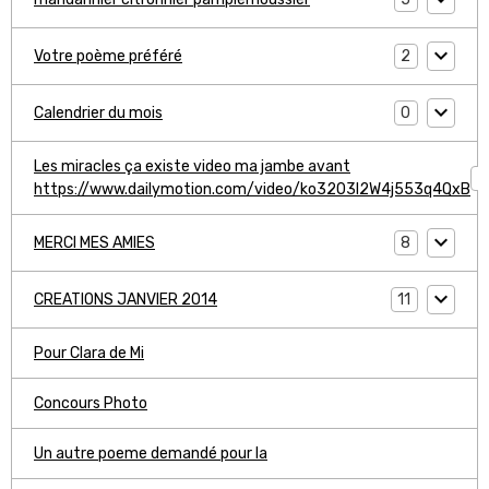
2
Votre poème préféré
0
Calendrier du mois
Les miracles ça existe video ma jambe avant
1
https://www.dailymotion.com/video/ko3203l2W4j553q4QxB
8
MERCI MES AMIES
11
CREATIONS JANVIER 2014
Pour Clara de Mi
Concours Photo
Un autre poeme demandé pour la