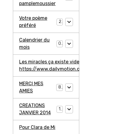
pamplemoussier
Votre poème
2
préféré
Calendrier du
0
mois
Les miracles ça existe video ma jambe avant
https://www.dailymotion.com/video/ko3203l2W4
MERCI MES
8
AMIES
CREATIONS
11
JANVIER 2014
Pour Clara de Mi