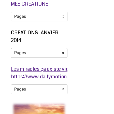
MES CREATIONS
CREATIONS JANVIER
2014
Les miracles ça existe video ma jambe avant
https://www.dailymotion.com/video/ko3203