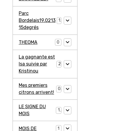
Parc
Bordelais19.0213
1
15degrés
THEOMA
0
La gagnante est
Isa suivie par
2
Kristinou
Mes premiers
0
citrons arrivent!
LE SIGNE DU
1
MOIS
MOIS DE
1