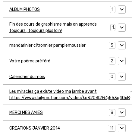
1
ALBUM PHOTOS
Fin des cours de graphisme mais on apprends
1
toujours ; toujours plus loin!
5
mandarinier citronnier pamplemoussier
2
Votre poème préféré
0
Calendrier du mois
Les miracles ça existe video ma jambe avant
1
https://www.dailymotion.com/video/ko3203l2W4j553q4QxB
8
MERCI MES AMIES
11
CREATIONS JANVIER 2014