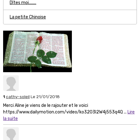
Dîtes moi........
La petite Chinoise
1
cathy-soleil
Le 21/01/2018
Merci Aline je viens de le rajouter et le voici
https://www.dailymotion.com/video/ko3203l2W4j553q4Q ...
Lire
la suite