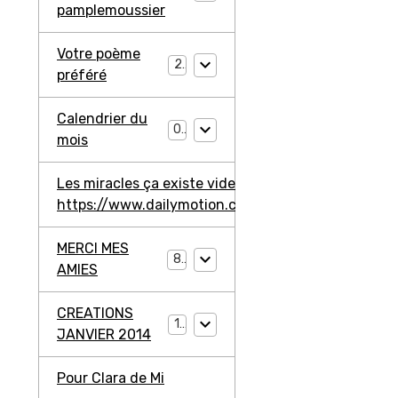
pamplemoussier
Votre poème
2
préféré
Calendrier du
0
mois
Les miracles ça existe video ma jambe avant
https://www.dailymotion.com/video/ko3203l2W4
MERCI MES
8
AMIES
CREATIONS
11
JANVIER 2014
Pour Clara de Mi