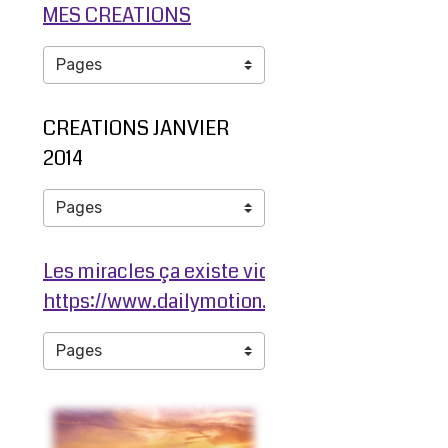
MES CREATIONS
CREATIONS JANVIER
2014
Les miracles ça existe video ma jambe avant
https://www.dailymotion.com/video/ko3203