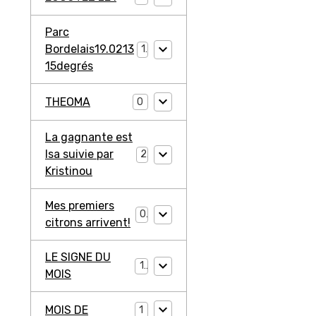
Parc
Bordelais19.0213
1
15degrés
THEOMA
0
La gagnante est
Isa suivie par
2
Kristinou
Mes premiers
0
citrons arrivent!
LE SIGNE DU
1
MOIS
MOIS DE
1