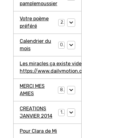
pamplemoussier
Votre poème
2
préféré
Calendrier du
0
mois
Les miracles ça existe video ma jambe avant
https://www.dailymotion.com/video/ko3203l2W4
MERCI MES
8
AMIES
CREATIONS
11
JANVIER 2014
Pour Clara de Mi