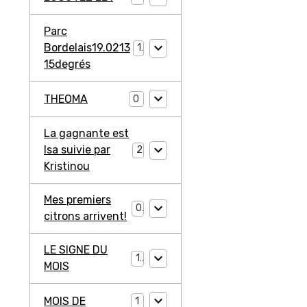
Parc
Bordelais19.0213
1
15degrés
THEOMA
0
La gagnante est
Isa suivie par
2
Kristinou
Mes premiers
0
citrons arrivent!
LE SIGNE DU
1
MOIS
MOIS DE
1