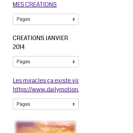
MES CREATIONS
CREATIONS JANVIER
2014
Les miracles ça existe video ma jambe avant
https://www.dailymotion.com/video/ko3203