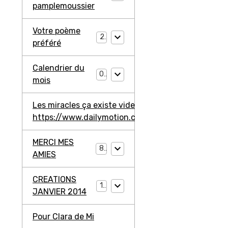
pamplemoussier
Votre poème
2
préféré
Calendrier du
0
mois
Les miracles ça existe video ma jambe avant
https://www.dailymotion.com/video/ko3203l2W4
MERCI MES
8
AMIES
CREATIONS
11
JANVIER 2014
Pour Clara de Mi