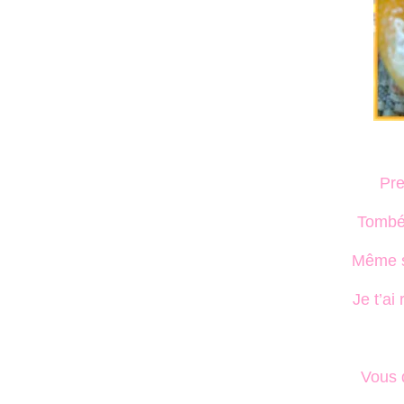
Pre
Tombée
Même si
Je t’a
Vous q