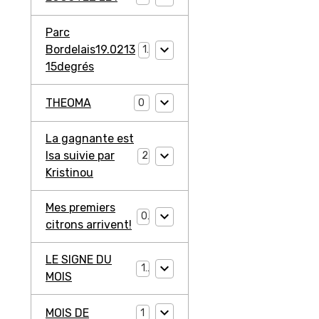
Parc
Bordelais19.0213
1
15degrés
THEOMA
0
La gagnante est
Isa suivie par
2
Kristinou
Mes premiers
0
citrons arrivent!
LE SIGNE DU
1
MOIS
MOIS DE
1