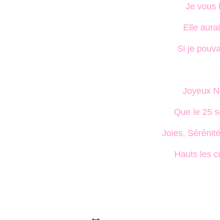
Je vous l
Elle aura
Si je pouva
Joyeux No
Que le 25 s
Joies, Sérénit
Hauts les c