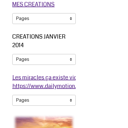
MES CREATIONS
CREATIONS JANVIER
2014
Les miracles ça existe video ma jambe avant
https://www.dailymotion.com/video/ko3203