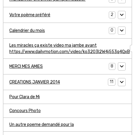
2
Votre poème préféré
0
Calendrier du mois
Les miracles ça existe video ma jambe avant
1
https://www.dailymotion.com/video/ko3203l2W4j553q4QxB
8
MERCI MES AMIES
11
CREATIONS JANVIER 2014
Pour Clara de Mi
Concours Photo
Un autre poeme demandé pour la