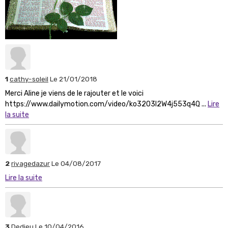
1
cathy-soleil
Le 21/01/2018
Merci Aline je viens de le rajouter et le voici
https://www.dailymotion.com/video/ko3203l2W4j553q4Q ...
Lire
la suite
2
rivagedazur
Le 04/08/2017
Lire la suite
3
Dedieu
Le 10/04/2016