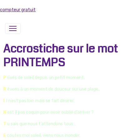
compteur gratuit
Accrostiche sur le mot
PRINTEMPS
P
rivés de soleil depuis un petit moment,
R
êvons à un moment de douceur sur une plage,
I
l n’est pas loin mais se fait désirer.
N
est il pas coquin pour avoir oublié d’arriver ?
T
u sais que nous t’attendons tous…
E
coutes moi soleil, viens nous inonder,