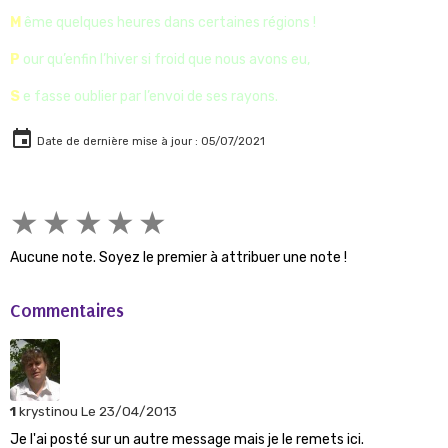
M
ême quelques heures dans certaines régions !
P
our qu’enfin l’hiver si froid que nous avons eu,
S
e fasse oublier par l’envoi de ses rayons.
Date de dernière mise à jour : 05/07/2021
★
★
★
★
★
Aucune note. Soyez le premier à attribuer une note !
Commentaires
1
krystinou
Le 23/04/2013
Je l'ai posté sur un autre message mais je le remets ici.