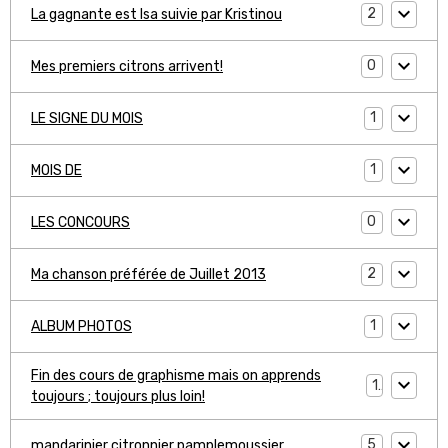
2
La gagnante est Isa suivie par Kristinou
0
Mes premiers citrons arrivent!
1
LE SIGNE DU MOIS
1
MOIS DE
0
LES CONCOURS
2
Ma chanson préférée de Juillet 2013
1
ALBUM PHOTOS
Fin des cours de graphisme mais on apprends
1
toujours ; toujours plus loin!
5
mandarinier citronnier pamplemoussier