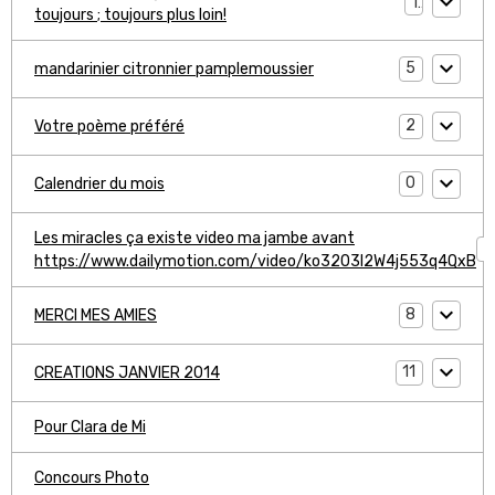
1
toujours ; toujours plus loin!
5
mandarinier citronnier pamplemoussier
2
Votre poème préféré
0
Calendrier du mois
Les miracles ça existe video ma jambe avant
1
https://www.dailymotion.com/video/ko3203l2W4j553q4QxB
8
MERCI MES AMIES
11
CREATIONS JANVIER 2014
Pour Clara de Mi
Concours Photo