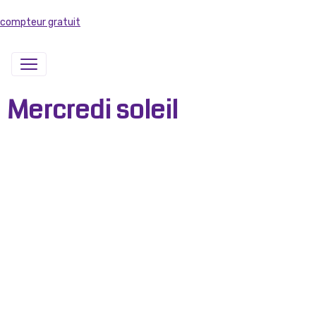
compteur gratuit
Mercredi soleil
Mercredi, jour du bonheur,
Ballades, jeux, que c’est bon !
Même avec cette grosse chaleur,
La poussinette, un vrai papillon.