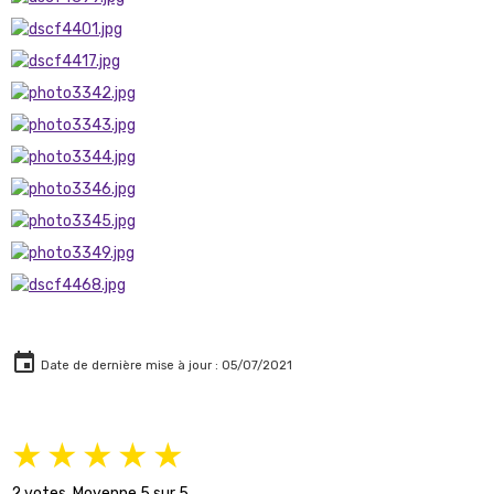
Date de dernière mise à jour : 05/07/2021
★
★
★
★
★
2
votes. Moyenne
5
sur 5.