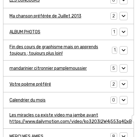
0
LES CONCOURS
2
Ma chanson préférée de Juillet 2013
1
ALBUM PHOTOS
Fin des cours de graphisme mais on apprends
1
toujours ; toujours plus loin!
5
mandarinier citronnier pamplemoussier
2
Votre poème préféré
0
Calendrier du mois
Les miracles ça existe video ma jambe avant
1
https://www.dailymotion.com/video/ko3203l2W4j553q4QxB
8
MERCI MES AMIES