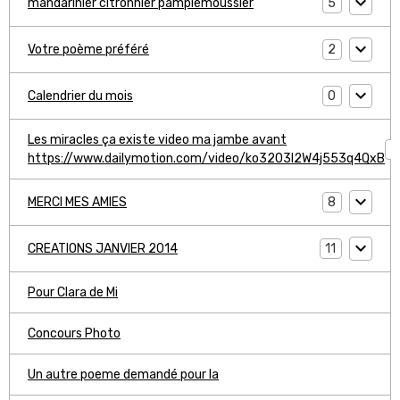
5
mandarinier citronnier pamplemoussier
2
Votre poème préféré
0
Calendrier du mois
Les miracles ça existe video ma jambe avant
1
https://www.dailymotion.com/video/ko3203l2W4j553q4QxB
8
MERCI MES AMIES
11
CREATIONS JANVIER 2014
Pour Clara de Mi
Concours Photo
Un autre poeme demandé pour la