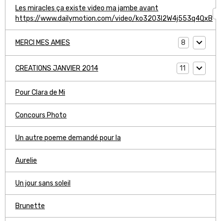
Les miracles ça existe video ma jambe avant
1
https://www.dailymotion.com/video/ko3203l2W4j553q4QxB
8
MERCI MES AMIES
11
CREATIONS JANVIER 2014
Pour Clara de Mi
Concours Photo
Un autre poeme demandé pour la
Aurelie
Un jour sans soleil
Brunette