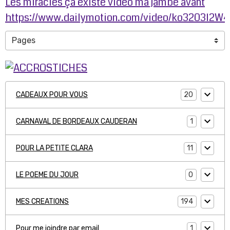
Les miracles ça existe video ma jambe avant
https://www.dailymotion.com/video/ko3203l2W
20
CADEAUX POUR VOUS
1
CARNAVAL DE BORDEAUX CAUDERAN
11
POUR LA PETITE CLARA
0
LE POEME DU JOUR
194
MES CREATIONS
1
Pour me joindre par email