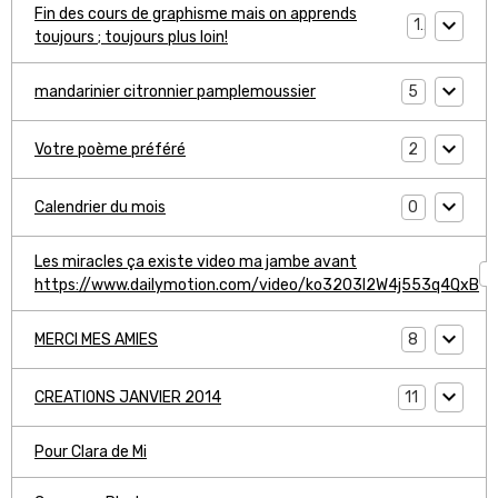
Fin des cours de graphisme mais on apprends
1
toujours ; toujours plus loin!
5
mandarinier citronnier pamplemoussier
2
Votre poème préféré
0
Calendrier du mois
Les miracles ça existe video ma jambe avant
1
https://www.dailymotion.com/video/ko3203l2W4j553q4QxB
8
MERCI MES AMIES
11
CREATIONS JANVIER 2014
Pour Clara de Mi