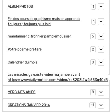
1
ALBUM PHOTOS
Fin des cours de graphisme mais on apprends
1
toujours ; toujours plus loin!
5
mandarinier citronnier pamplemoussier
2
Votre poème préféré
0
Calendrier du mois
Les miracles ça existe video ma jambe avant
1
https://www.dailymotion.com/video/ko3203l2W4j553q4QxB
8
MERCI MES AMIES
11
CREATIONS JANVIER 2014