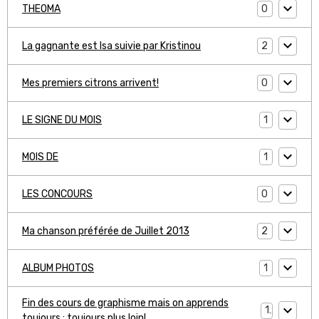
0
THEOMA
2
La gagnante est Isa suivie par Kristinou
0
Mes premiers citrons arrivent!
1
LE SIGNE DU MOIS
1
MOIS DE
0
LES CONCOURS
2
Ma chanson préférée de Juillet 2013
1
ALBUM PHOTOS
Fin des cours de graphisme mais on apprends
1
toujours ; toujours plus loin!