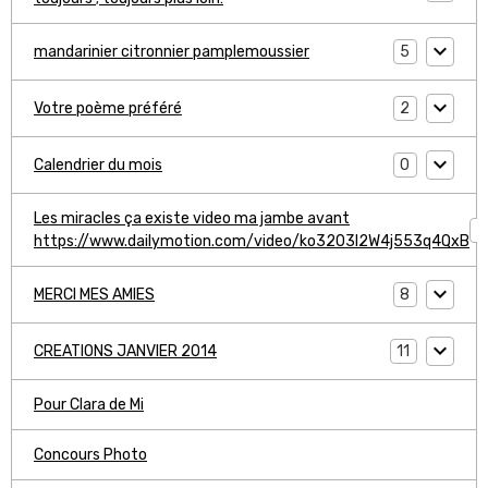
5
mandarinier citronnier pamplemoussier
2
Votre poème préféré
0
Calendrier du mois
Les miracles ça existe video ma jambe avant
1
https://www.dailymotion.com/video/ko3203l2W4j553q4QxB
8
MERCI MES AMIES
11
CREATIONS JANVIER 2014
Pour Clara de Mi
Concours Photo