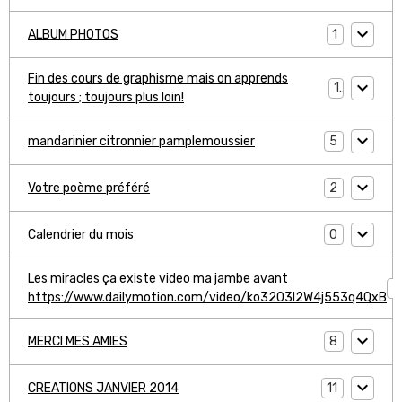
1
ALBUM PHOTOS
Fin des cours de graphisme mais on apprends
1
toujours ; toujours plus loin!
5
mandarinier citronnier pamplemoussier
2
Votre poème préféré
0
Calendrier du mois
Les miracles ça existe video ma jambe avant
1
https://www.dailymotion.com/video/ko3203l2W4j553q4QxB
8
MERCI MES AMIES
11
CREATIONS JANVIER 2014