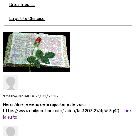
Dîtes moi........
La petite Chinoise
1
cathy-soleil
Le 21/01/2018
Merci Aline je viens de le rajouter et le voici
https://www.dailymotion.com/video/ko3203l2W4j553q4Q ...
Lire
la suite