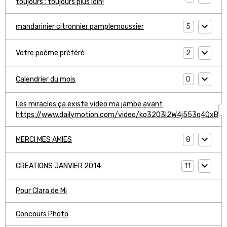
toujours ; toujours plus loin!
5
mandarinier citronnier pamplemoussier
2
Votre poème préféré
0
Calendrier du mois
Les miracles ça existe video ma jambe avant
1
https://www.dailymotion.com/video/ko3203l2W4j553q4QxB
8
MERCI MES AMIES
11
CREATIONS JANVIER 2014
Pour Clara de Mi
Concours Photo