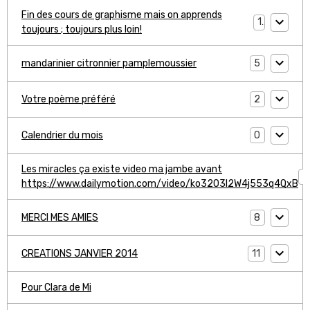
Fin des cours de graphisme mais on apprends
1
toujours ; toujours plus loin!
5
mandarinier citronnier pamplemoussier
2
Votre poème préféré
0
Calendrier du mois
Les miracles ça existe video ma jambe avant
1
https://www.dailymotion.com/video/ko3203l2W4j553q4QxB
8
MERCI MES AMIES
11
CREATIONS JANVIER 2014
Pour Clara de Mi