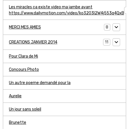
Les miracles ça existe video ma jambe avant
1
https://www.dailymotion.com/video/ko3203l2W4j553q4QxB
8
MERCI MES AMIES
11
CREATIONS JANVIER 2014
Pour Clara de Mi
Concours Photo
Un autre poeme demandé pour la
Aurelie
Un jour sans soleil
Brunette