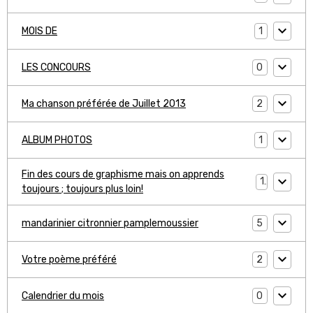
1
MOIS DE
0
LES CONCOURS
2
Ma chanson préférée de Juillet 2013
1
ALBUM PHOTOS
Fin des cours de graphisme mais on apprends
1
toujours ; toujours plus loin!
5
mandarinier citronnier pamplemoussier
2
Votre poème préféré
0
Calendrier du mois