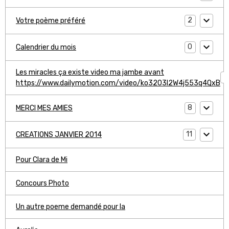
2
Votre poème préféré
0
Calendrier du mois
Les miracles ça existe video ma jambe avant
1
https://www.dailymotion.com/video/ko3203l2W4j553q4QxB
8
MERCI MES AMIES
11
CREATIONS JANVIER 2014
Pour Clara de Mi
Concours Photo
Un autre poeme demandé pour la