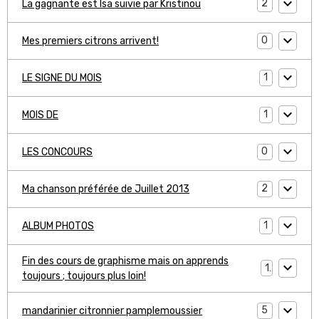
2
La gagnante est Isa suivie par Kristinou
0
Mes premiers citrons arrivent!
1
LE SIGNE DU MOIS
1
MOIS DE
0
LES CONCOURS
2
Ma chanson préférée de Juillet 2013
1
ALBUM PHOTOS
Fin des cours de graphisme mais on apprends
1
toujours ; toujours plus loin!
5
mandarinier citronnier pamplemoussier